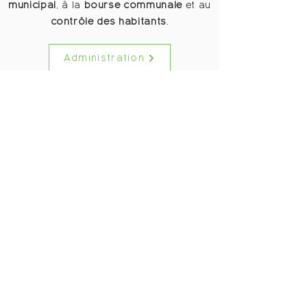
municipal
, à la
bourse communale
et au
contrôle des habitants
.
Administration
Autorités
Découvrez les municipaux de la
commune de Lignerolle ainsi que les
membres du Conseil communal.
Autorités
Horaires
Services
Greffe
Greffe
Jeudi de 16h00 à 19h00 ou
+41 24 441 94 09
sur rendez-vous
info@lignerolle.ch
Bourse communale
Bourse communale