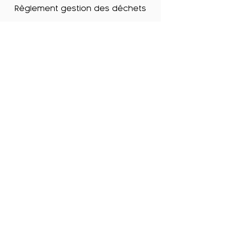
Règlement gestion des déchets
Règlement police des
constructions
Adresses utiles
Etat civil - Office d'état civil du
Nord vaudois
Rue du Milieu 10 - 1400 Yverdon
Tél.
+ 41 21 557 07 07
Heures d'ouverture : uniquement
sur rendez-vous